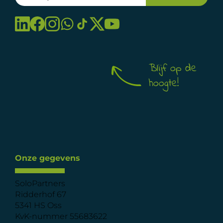
Blijf op de
hoogte!
Onze gegevens
SoloPartners
Ridderhof 67
5341 HS Oss
KvK-nummer 55683622