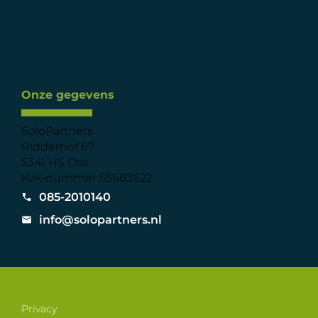
Onze gegevens
SoloPartners
Ridderhof 67
5341 HS Oss
KvK-nummer 55683622
085-2010140
info@solopartners.nl
Privacy