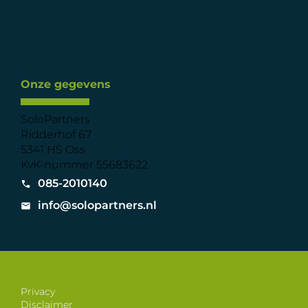
Onze gegevens
SoloPartners
Ridderhof 67
5341 HS Oss
KvK-nummer 55683622
085-2010140
info@solopartners.nl
Privacy
Disclaimer