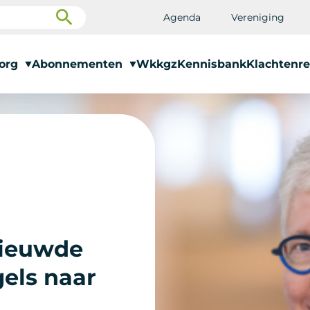
Agenda
Vereniging
zorg
Abonnementen
Wkkgz
Kennisbank
Klachtenre
nieuwde
gels naar