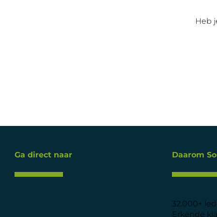
Heb j
Ga direct naar
Daarom So
32.000+ le
Erkende kl