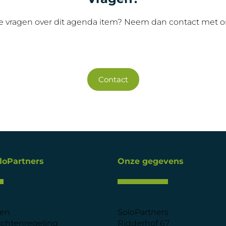
e vragen over dit agenda item? Neem dan contact met o
Contact
loPartners
Onze gegevens
den
SoloPartners
achtenregeling
Ridderhof 67