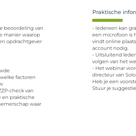
Praktische info
e beoordeling van
- Iedereen kan gra
de manier waarop
een microfoon is 
sen opdrachtgever
vindt online plaat
account nodig.
- Uitsluitend led
volgen van het we
- Het webinar wor
uwde
directeur van Solo
 welke factoren
Heb je een voorst
uw
Stuur je suggesti
ZZP-check van
e en praktische
rnemerschap waar