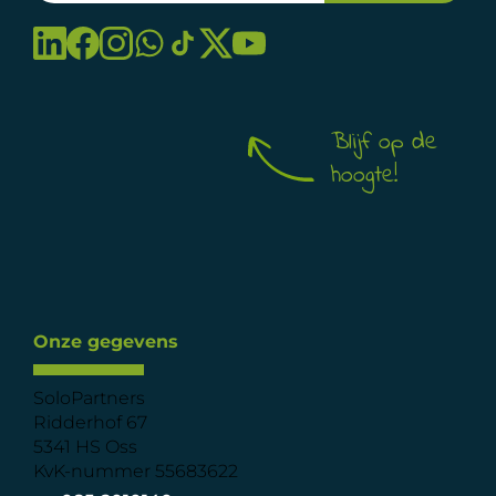
Blijf op de
hoogte!
Onze gegevens
SoloPartners
Ridderhof 67
5341 HS Oss
KvK-nummer 55683622