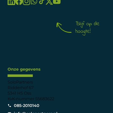
Blijf op de
hoogte!
Onze gegevens
SoloPartners
Ridderhof 67
5341 HS Oss
KvK-nummer 55683622
085-2010140