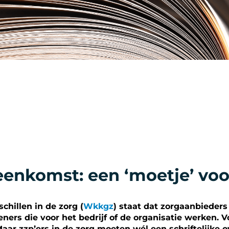
reenkomst: een ‘moetje’ voo
chillen in de zorg (
Wkkgz
) staat dat zorgaanbieders
ners die voor het bedrijf of de organisatie werken. V
ar zzp’ers in de zorg moeten wél een schriftelijke 