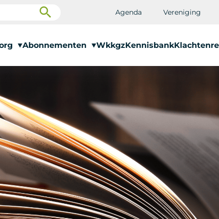
Agenda
Vereniging
zorg
Abonnementen
Wkkgz
Kennisbank
Klachtenre