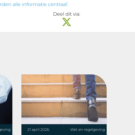
en alle informatie centraal'
.
Deel dit via:
geving
21 april 2026
Wet en regelgeving