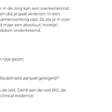
r in de zorg kan een overeenkomst
en die je gaat verlenen. In een
amenwerking vast. Zo sta je in voor
end maar een absoluut ‘moetje’;
hebben ondertekend.
ijtje gezet:
disciplinaire aanpak geregeld?
s de wet. Denk aan de wet BIG, de
clinical evidence.