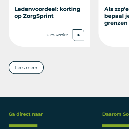
Ledenvoordeel: korting
Als zzp'e
op ZorgSprint
bepaal j
grenzen
Lees verder
Lees meer
Ga direct naar
Daarom So