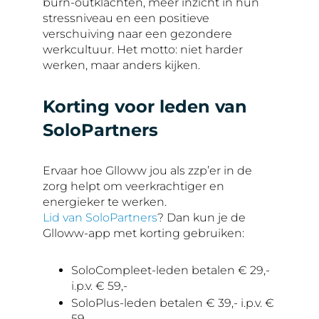
burn-outklachten, meer inzicht in hun
stressniveau en een positieve
verschuiving naar een gezondere
werkcultuur. Het motto: niet harder
werken, maar anders kijken.
Korting voor leden van
SoloPartners
Ervaar hoe Glloww jou als zzp’er in de
zorg helpt om veerkrachtiger en
energieker te werken.
Lid van SoloPartners
? Dan kun je de
Glloww-app met korting gebruiken:
SoloCompleet-leden betalen € 29,-
i.p.v. € 59,-
SoloPlus-leden betalen € 39,- i.p.v. €
59,-