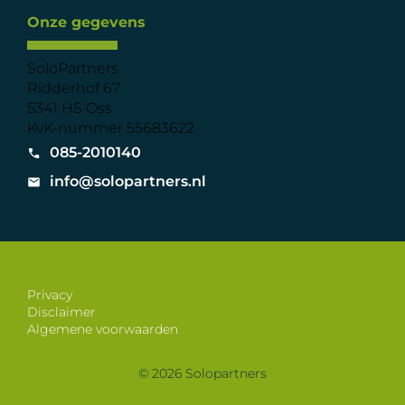
Onze gegevens
SoloPartners
Ridderhof 67
5341 HS Oss
KvK-nummer 55683622
085-2010140
info@solopartners.nl
Privacy
Disclaimer
Algemene voorwaarden
© 2026 Solopartners