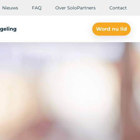
Nieuws
FAQ
Over SoloPartners
Contact
geling
Word nu lid