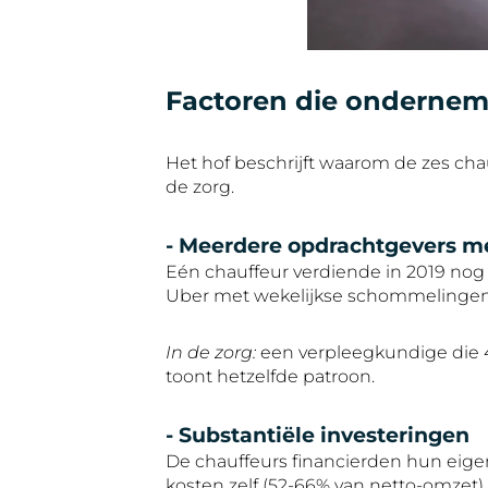
Factoren die onderne
Het hof beschrijft waarom de zes cha
de zorg.
- Meerdere opdrachtgevers m
Eén chauffeur verdiende in 2019 nog 
Uber met wekelijkse schommelingen 
In de zorg:
een verpleegkundige die 40
toont hetzelfde patroon.
- Substantiële investeringen
De chauffeurs financierden hun eigen 
kosten zelf (52-66% van netto-omzet).