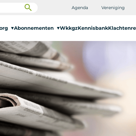
Agenda
Vereniging
zorg
Abonnementen
Wkkgz
Kennisbank
Klachtenre