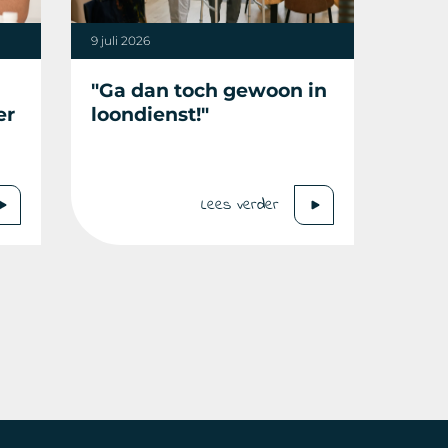
9 juli 2026
"Ga dan toch gewoon in
er
loondienst!"
Lees verder