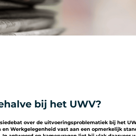
Behalve bij het UWV?
edebat over de uitvoeringsproblematiek bij het UWV 
ken en Werkgelegenheid vast aan een opmerkelijk sta
. In antwoord op kamervragen liet hij vlak daarvoor 