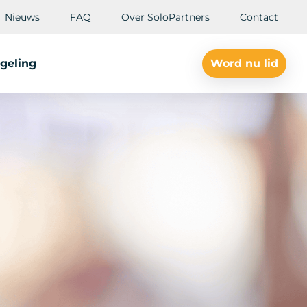
Nieuws
FAQ
Over SoloPartners
Contact
geling
Word nu lid