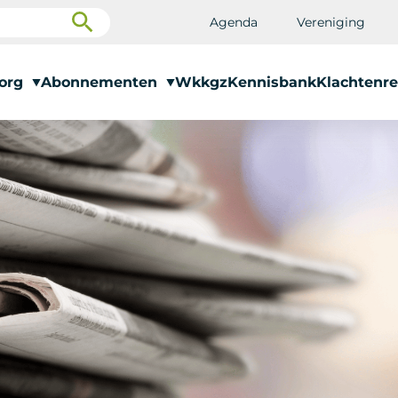
Agenda
Vereniging
zorg
Abonnementen
Wkkgz
Kennisbank
Klachtenre