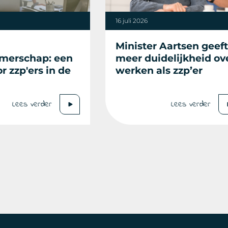
16 juli 2026
Minister Aartsen geeft
merschap: een
meer duidelijkheid ov
r zzp'ers in de
werken als zzp’er
Lees verder
Lees verder