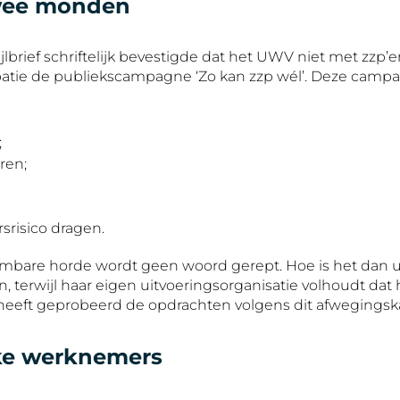
twee monden
jlbrief schriftelijk bevestigde dat het UWV niet met zzp’e
ipatie de publiekscampagne ‘Zo kan zzp wél’. Deze camp
;
ren;
srisico dragen.
embare horde wordt geen woord gerept. Hoe is het dan ui
 terwijl haar eigen uitvoeringsorganisatie volhoudt dat 
 heeft geprobeerd de opdrachten volgens dit afwegingskad
ieke werknemers