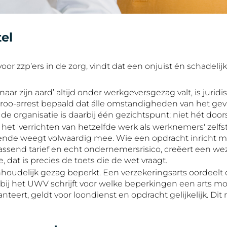
tel
oor zzp’ers in de zorg, vindt dat een onjuist én schadeli
aar zijn aard’ altijd onder werkgeversgezag valt, is jurid
eroo-arrest bepaald dat álle omstandigheden van het gev
 organisatie is daarbij één gezichtspunt; niet hét door
het 'verrichten van hetzelfde werk als werknemers' zelfst
de weegt volwaardig mee. Wie een opdracht inricht me
ssend tarief en echt ondernemersrisico, creëert een wez
, dat is precies de toets die de wet vraagt.
is inhoudelijk gezag beperkt. Een verzekeringsarts oordee
bij het UWV schrijft voor welke beperkingen een arts moe
anteert, geldt voor loondienst en opdracht gelijkelijk. Di