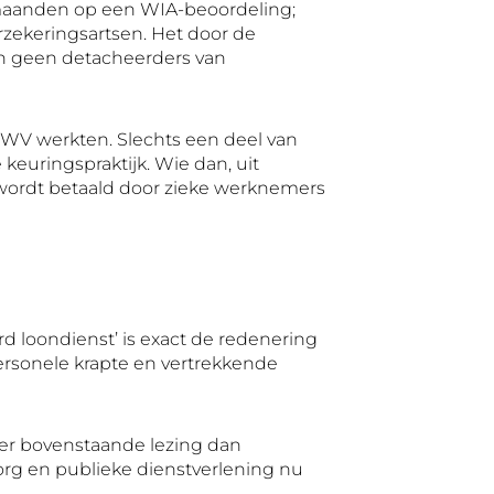
 maanden op een WIA-beoordeling;
erzekeringsartsen. Het door de
kan geen detacheerders van
t UWV werkten. Slechts een deel van
euringspraktijk. Wie dan, uit
n wordt betaald door zieke werknemers
ard loondienst’ is exact de redenering
Personele krapte en vertrekkende
ter bovenstaande lezing dan
zorg en publieke dienstverlening nu