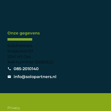
Onze gegevens
SoloPartners
Ridderhof 67
5341 HS Oss
KvK-nummer 55683622
085-2010140
info@solopartners.nl
Privacy