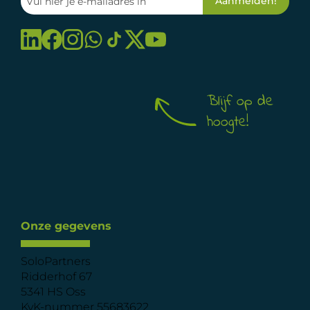
Blijf op de
hoogte!
Onze gegevens
SoloPartners
Ridderhof 67
5341 HS Oss
KvK-nummer 55683622