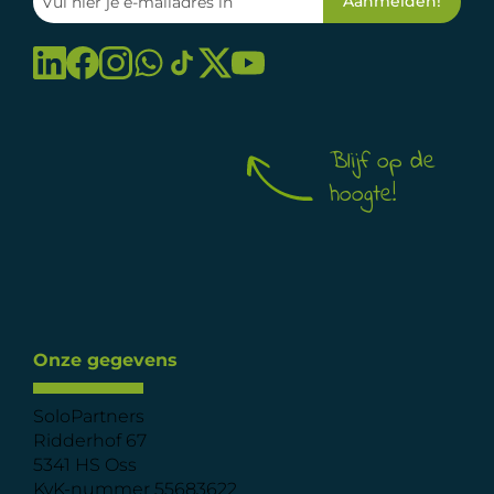
Blijf op de
hoogte!
Onze gegevens
SoloPartners
Ridderhof 67
5341 HS Oss
KvK-nummer 55683622